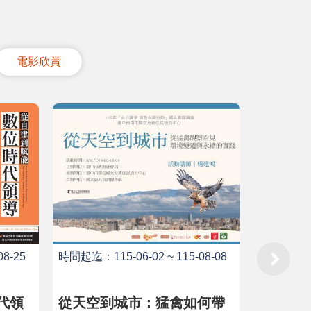
電影欣賞
8-25
時間起迄：115-06-02 ~ 115-08-08
時間起迄：11
代領
從天空到城市：猛禽如何帶
虎哩哉