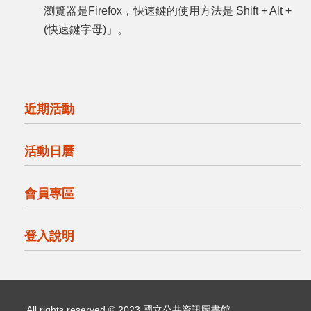
會
瀏覽器是Firefox，快速鍵的使用方法是 Shift + Alt +
員
(快速鍵字母)」。
專
區
登
入
近期活動
說
明
活動日曆
回
首
會員專區
頁
登入說明
網
站
導
覽
All rights reserved © 2023 國立公共資訊圖書館