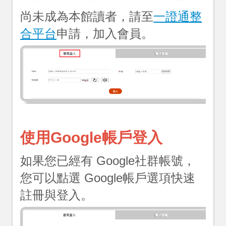
會
員
尚未成為本館讀者，請至
一證通整
專
合平台
申請，加入會員。
區
登
入
說
明
回
使用Google帳戶登入
首
頁
如果您已經有 Google社群帳號，
網
您可以點選 Google帳戶選項快速
站
註冊與登入。
導
覽