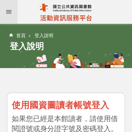
:::
跳到主要內容區塊
首頁
登入說明
登入說明
近
期
活
動
活
使用國資圖讀者帳號登入
動
日
如果您已經是本館讀者，請使用借
曆
閱證號或身分證字號及密碼登入。