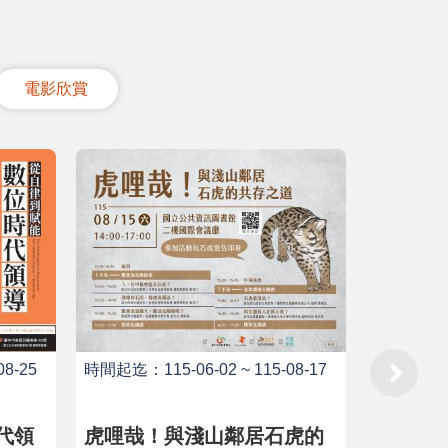
電影欣賞
8-25
時間起迄：115-06-02 ~ 115-08-17
時間起迄：11
代領
虎哩哉！與淺山鄰居石虎的
陳澄波