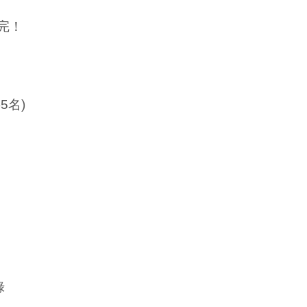
完！
5名)
戲
錄