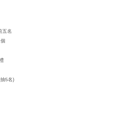
前五名
1個
禮
抽5名)