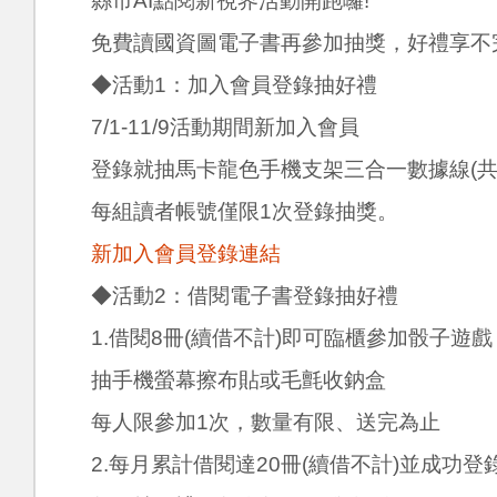
縣市AI點閱新視界活動開跑囉!
免費讀國資圖電子書再參加抽獎，好禮享不
◆活動1：加入會員登錄抽好禮
7/1-11/9活動期間新加入會員
登錄就抽馬卡龍色手機支架三合一數據線(共
每組讀者帳號僅限1次登錄抽獎。
新加入會員登錄連結
◆活動2：借閱電子書登錄抽好禮
1.借閱8冊(續借不計)即可臨櫃參加骰子遊
抽手機螢幕擦布貼或毛氈收鈉盒
每人限參加1次，數量有限、送完為止
2.每月累計借閱達20冊(續借不計)並成功登