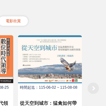
電影欣賞
8-25
時間起迄：115-06-02 ~ 115-08-08
時間起迄：11
代領
從天空到城市：猛禽如何帶
虎哩哉